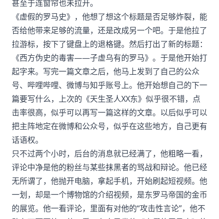
甚至于连窗帘也未拉开。
《虚假的罗马史》，他想了想这个标题是否足够炸裂，能
否给他带来足够的流量，还是改成另一个吧。于是他拉了
拉游标，按下了键盘上的退格键。然后打出了新的标题：
《西方伪史的毒害——子虚乌有的罗马》。于是他开始打
起字来。写完一篇文章之后，他马上发到了自己的公众
号、哔哩哔哩、微博与知乎账号上。他开始想自己的下一
篇要写什么，上次的《天生圣人XX东》似乎很不错，点
击率很高，似乎可以再写一篇这样的文章。以后似乎可以
把主阵地定在微博和公众号，似乎在这些地方，自己更有
话语权。
只不过两个小时，后台的消息就已经满了，他粗略一看，
评论中净是他的粉丝与某些抹黑者的骂战和辩论。他已经
无所谓了，他抛开电脑，拿起手机，开始刷起短视频。他
一划，却是一个博物馆的介绍视频，是东罗马帝国的金币
的展览。他一看评论，里面有对他的“攻击性言论”，他不