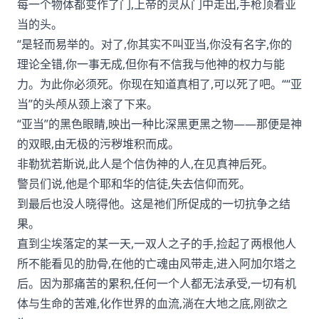
每一个物体都变作了门,上帝的灵从门中走出,手枪顶着亚
当的头。
“是轻而易举的。对了,你其实不叫亚当,你没有名字,你的
理论全错,你一事无成,但你有不信我与他神的权力与能
力。为此你必须死。你现在知道真相了,可以死了吧。““亚
当”的头颅从颈上滚了下来。
“亚当”的黑色眼睛,映出一种比深黑更黑之物——那便是神
的双眼,由无极的污秽堆积而成。
非勒犹若斯说,此人是个信伪神的人,在见真神后死。
警员们说,他是个耶和华的信徒,失去信仰而死。
到最后也没人晓得他。这是祂们所促成的一切抗争之结
果。
直到尘埃落定的某一天,一双人之子的手,捡起了两根他人
所不能看见的肋骨,在他的亡魂由风带走,进入阿加尔塔之
后。因为那痛苦的累积,任何一个人都无法承受,一切有机
体与生命的苦难,化作世界的血流,淌在大地之底,刚欲之