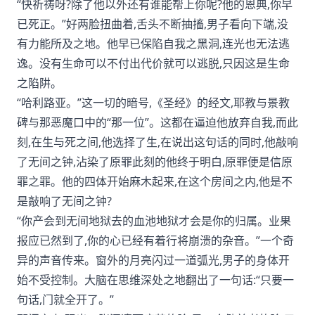
“快祈祷呀?除了他以外还有谁能帮上你呢?他的恩典,你早
已死正。”好两脸扭曲着,舌头不断抽搐,男子看向下端,没
有力能所及之地。他早已保陷自我之黑洞,连光也无法逃
逸。没有生命可以不付出代价就可以逃脱,只因这是生命
之陷阱。
“哈利路亚。”这一切的暗号,《圣经》的经文,耶教与景教
碑与那恶魔口中的“那一位”。这都在逼迫他放弃自我,而此
刻,在生与死之间,他选择了生,在说出这句话的同时,他敲响
了无间之钟,沾染了原罪此刻的他终于明白,原罪便是信原
罪之罪。他的四体开始麻木起来,在这个房间之内,他是不
是敲响了无间之钟?
“你产会到无间地狱去的血池地狱才会是你的归属。业果
报应已然到了,你的心已经有着行将崩溃的杂音。”一个奇
异的声音传来。窗外的月亮闪过一道弧光,男子的身体开
始不受控制。大脑在思维深处之地翻出了一句话:“只要一
句话,门就全开了。”