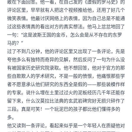
敢在下面回答。他一看，在自己发的《虚假的罗马史》的
评论区里，早早就有人把这个视频推给他，还用了好几个
微笑表情。他最讨厌网络上的表情，因为自己总是不能通
过这些表情真的看出对方的真实想法。他马上忿忿地回了
一句：“这是波斯王国的金币，怎么会是从不存在的东罗
马的？”
过了不到几分钟，他的评论区里又出现了一条评论，先是
夸他多么有独特而奇异的见解，然后反问了一句为什么没
有被国家历史研究院录取。他不想回答，他对于官方的那
些自欺欺人的学术研究，不是一般的愤恨，他痛恨那些学
者不愿意承认他们研究的东西全是假的——那些装模作样
的专家。说什么埋在土里过过火的泥板经历几千年还能存
留下来，什么汉莫拉比法典的玄武岩碑完好无损只碎作了
三段。真是可笑！一个玩泥巴的孩子都比他们懂得多的
多。
他又读到一条评论，看起来似乎是一个年轻人在质疑他对