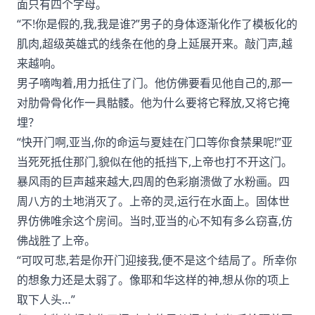
面只有四个字母。
“不!你是假的,我,我是谁?”男子的身体逐渐化作了模板化的
肌肉,超级英雄式的线条在他的身上延展开来。敲门声,越
来越响。
男子嘀啕着,用力抵住了门。他仿佛要看见他自己的,那一
对肋骨骨化作一具骷髅。他为什么要将它释放,又将它掩
埋？
“快开门啊,亚当,你的命运与夏娃在门口等你食禁果呢!”亚
当死死抵住那门,貌似在他的抵挡下,上帝也打不开这门。
暴风雨的巨声越来越大,四周的色彩崩溃做了水粉画。四
周八方的土地消灭了。上帝的灵,运行在水面上。固体世
界仿佛唯余这个房间。当时,亚当的心不知有多么窃喜,仿
佛战胜了上帝。
“可叹可悲,若是你开门迎接我,便不是这个结局了。所幸你
的想象力还是太弱了。像耶和华这样的神,想从你的项上
取下人头…”