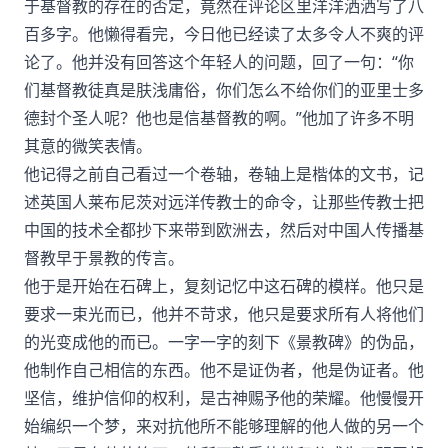
于基督教的存在的否定，竟然在评论区里洋洋洒洒写了八
百多字。他懒得看完，今日他已经读了太多令人不爽的评
论了。他并没有回答这个年轻人的问题，回了一句：“你
们基督教徒真是肤浅庸俗，你们怎么不给你们的亚里士多
德封个圣人呢？他也是信基督教的啊。”他加了许多不明
其意的微笑表情。
他记得之前自己看过一个卷轴，卷轴上是楷体的文书，记
述英国人莱布尼茨对远洋传教士的命令，让那些传教士把
中国的技术全都抄下来带到欧洲去，然后对中国人传播基
督教早于景教的传言。
他于是开始在石碑上，复刻记忆中这石碑的模样。他只是
要求一束光而已，他并不苛求，他只是要求所有人将他们
的光变成他的而已。一字一字的刻下《景教碑》的伪品，
他制作自己相信的东西。他不是证伪者，他是伪证者。他
坚信，维护信仰的权利，是古神赐予他的荣耀。他慢慢开
始编织一个梦，来对抗他所不能够理解的他人做的另一个