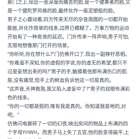
那门之上,现出一张深邃而痛苦的脸,是一个健美者的脸,又
是一个健陀罗风格的脸,最终化作一座泥塑般的脸。
男子之心震动着,四方传来无尽的杂音周圆的一切都开始
膨胀,并化作简单的线条,边界已模糊了。万事万物的运动
开始有了一种奇诡的延迟。门外传来一阵声响,男子可怕,
无限地想像那门打开的场景。
“你听听,你在想什么?”门仿佛开口了,现出一副狰狞恶相。
“你难道不深知,你的虚假的学说,你的虚无的希望,都只不
过是妄想出来的吗?”男子的手,触摸着他那布满伤口的肌
肤,没有痛觉,但手上的鲜血告诉他这一切是真的。
“这声音,天神救我,我又陷入虚妄中了?”男子的双眼布满彩
色的线条。
“你的一切都是假的,唯有我是真的。你知道我是祂的,对
吧。”
仿佛闪电撕碎了一切的幻夜,映出房间的物品上布满的四
个字母YHWH。而男子马上失了五官,他的脸变得扁平,上