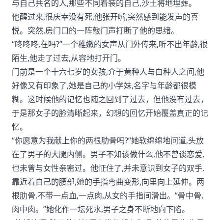
与自己共名的人,那些不同着装的自己,沙土将地埋葬。
他醒过来,很庆幸没有死,他张开嘴,突然感到能发声的喜
悦。突然,房门口的一阵敲门声打断了他的思绪。
“咚咚咚,在吗?”一个稚嫩的女声从门外传来,听不出年龄,很
陌生,他走了过去,从容地打开门。
门前是一个十六七岁的女孩,介于黄种人与白种人之间,他
好像又有印象了,她是自己的小学妹,名字与年龄都很模
糊。这时候他的记忆也随之回到了过去，但他没有过去，
于是那女子的脸清晰起来，幻想的回忆开始覆盖真正的记
忆。
“你愿意为我献上你的两根肋骨吗?”她软绵绵地问道,头放
在了男子的大腿内侧。男子不知该做什么,他不曾谈恋爱,
也未曾与女性亲密过。他怔住了,并未意识到女子的双手,
靠近着自己的腰部,她的手指弯曲变形,向里向上延伸。两
根肋骨,不带一点血,一点肉,从女的手指间滑出。”骨中骨,
肉中肉。”她化作一坛死水,男子之身不断地向下陷。