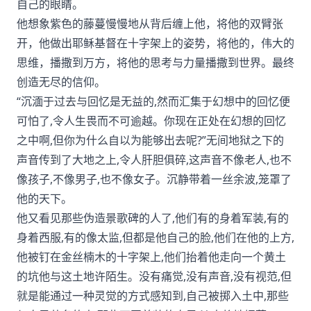
自己的眼睛。
他想象紫色的藤蔓慢慢地从背后缠上他，将他的双臂张
开，他做出耶稣基督在十字架上的姿势，将他的，伟大的
思维，播撒到万方，将他的思考与力量播撒到世界。最终
创造无尽的信仰。
“沉湎于过去与回忆是无益的,然而汇集于幻想中的回忆便
可怕了,令人生畏而不可逾越。你现在正处在幻想的回忆
之中啊,但你为什么自以为能够出去呢?”无间地狱之下的
声音传到了大地之上,令人肝胆俱碎,这声音不像老人,也不
像孩子,不像男子,也不像女子。沉静带着一丝余波,笼罩了
他的天下。
他又看见那些伪造景歌碑的人了,他们有的身着军装,有的
身着西服,有的像太监,但都是他自己的脸,他们在他的上方,
他被钉在金丝楠木的十字架上,他们抬着他走向一个黄土
的坑他与这土地许陌生。没有痛觉,没有声音,没有视范,但
就是能通过一种灵觉的方式感知到,自己被掷入土中,那些